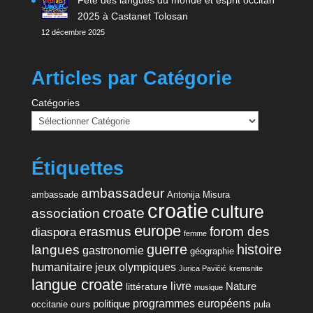
Fête des langues du monde et esprit occitan
2025 à Castanet Tolosan
12 décembre 2025
Articles par Catégorie
Catégories
Étiquettes
ambassadeur
ambassade
Antonija Misura
croatie
culture
croate
association
europe
erasmus
forom des
diaspora
femme
guerre
histoire
langues
gastronomie
géographie
humanitaire
jeux olympiques
Jurica Pavičić
kremsnite
langue croate
livre
Nature
littérature
musique
programmes européens
politique
ours
occitanie
pula