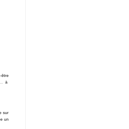
-être
le… à
e sur
me un