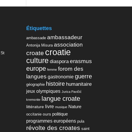
Étiquettes
ambassadeur
ambassade
association
Antonija Misura
croatie
croate
 St
culture
erasmus
diaspora
europe
forom des
femme
guerre
langues
gastronomie
histoire
humanitaire
géographie
jeux olympiques
Jurica Pavičić
langue croate
kremsnite
livre
Nature
littérature
musique
politique
ours
occitanie
programmes européens
pula
révolte des croates
saint