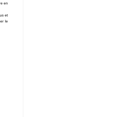
re en
us et
er le