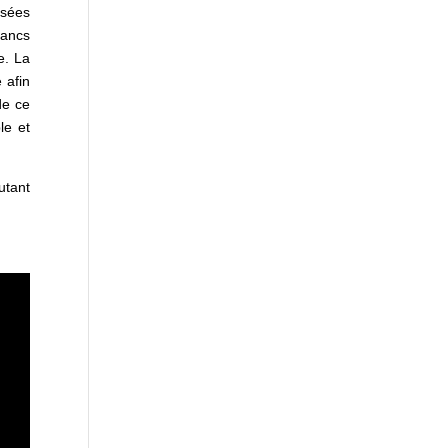
isées
lancs
e. La
 afin
de ce
le et
utant