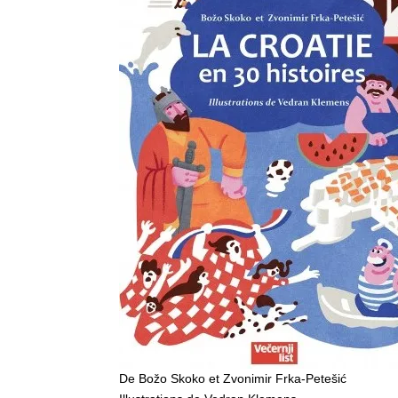
De Božo Skoko et Zvonimir Frka-Petešić