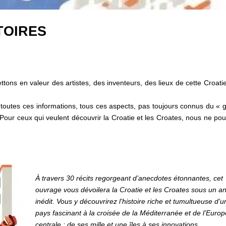
TOIRES
ettons en valeur des artistes, des inventeurs, des lieux de cette Croati
toutes ces informations, tous ces aspects, pas toujours connus du « 
s. Pour ceux qui veulent découvrir la Croatie et les Croates, nous ne po
À travers 30 récits regorgeant d’anecdotes étonnantes, cet
ouvrage vous dévoilera la Croatie et les Croates sous un a
inédit. Vous y découvrirez l’histoire riche et tumultueuse d’u
pays fascinant à la croisée de la Méditerranée et de l’Euro
centrale : de ses mille et une îles à ses innovations