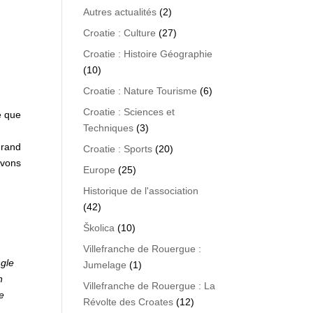
Autres actualités
(2)
Croatie : Culture
(27)
Croatie : Histoire Géographie
(10)
Croatie : Nature Tourisme
(6)
Croatie : Sciences et
e que
Techniques
(3)
grand
Croatie : Sports
(20)
uvons
Europe
(25)
Historique de l'association
(42)
Školica
(10)
Villefranche de Rouergue :
ngle
Jumelage
(1)
n
Villefranche de Rouergue : La
pe
Révolte des Croates
(12)