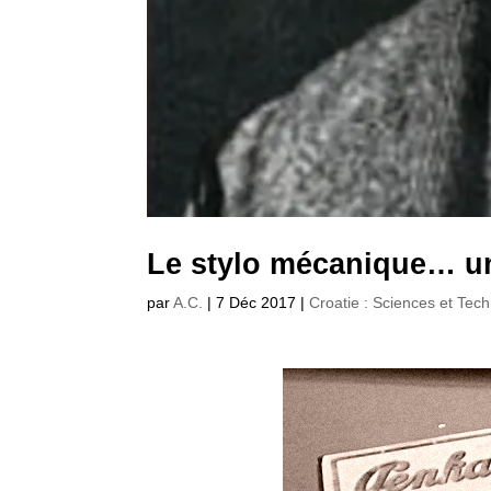
Le stylo mécanique… un
par
A.C.
|
7 Déc 2017
|
Croatie : Sciences et Tec