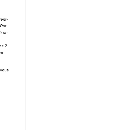
rent-
 Par
gé en
ns ?
ur
 vous