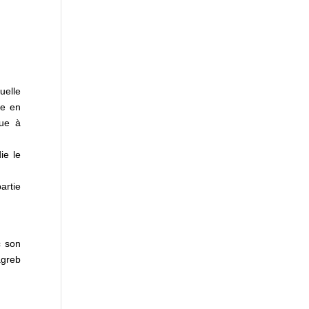
uelle
ne en
que à
ie le
artie
c son
agreb