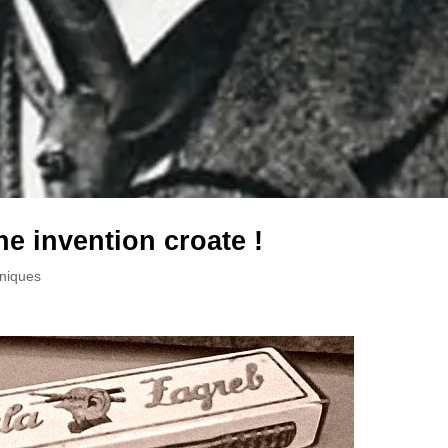
e invention croate !
hniques