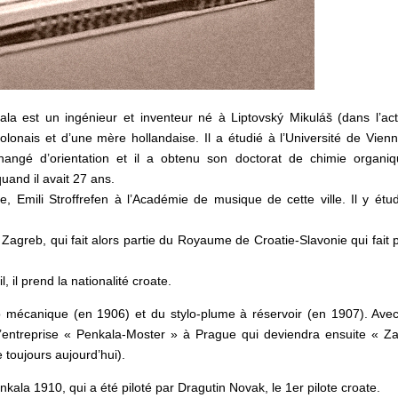
la est un ingénieur et inventeur né à Liptovský Mikuláš (dans l’act
olonais et d’une mère hollandaise. Il a étudié à l’Université de Vien
hangé d’orientation et il a obtenu son doctorat de chimie organi
uand il avait 27 ans.
, Emili Stroffrefen à l’Académie de musique de cette ville. Il y étud
agreb, qui fait alors partie du Royaume de Croatie-Slavonie qui fait p
 il prend la nationalité croate.
lo mécanique (en 1906) et du stylo-plume à réservoir (en 1907). Ave
 l’entreprise « Penkala-Moster » à Prague qui deviendra ensuite « Z
 toujours aujourd’hui).
nkala 1910, qui a été piloté par Dragutin Novak, le 1er pilote croate.