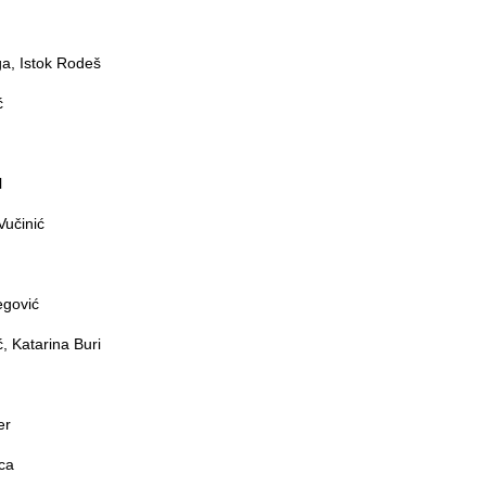
ga, Istok Rodeš
ć
l
Vučinić
egović
, Katarina Buri
er
ica