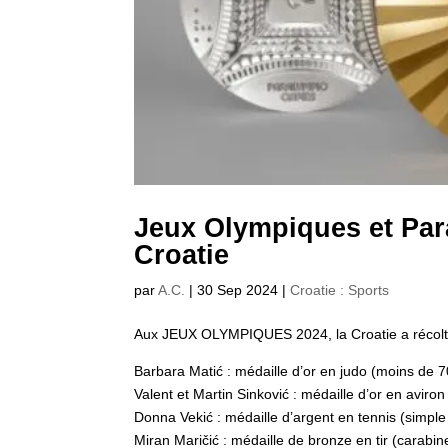
Jeux Olympiques et Para
Croatie
par
A.C.
|
30 Sep 2024
|
Croatie : Sports
Aux JEUX OLYMPIQUES 2024, la Croatie a récolté 
Barbara Matić : médaille d’or en judo (moins de 
Valent et Martin Sinković : médaille d’or en avir
Donna Vekić : médaille d’argent en tennis (simpl
Miran Maričić : médaille de bronze en tir (carab