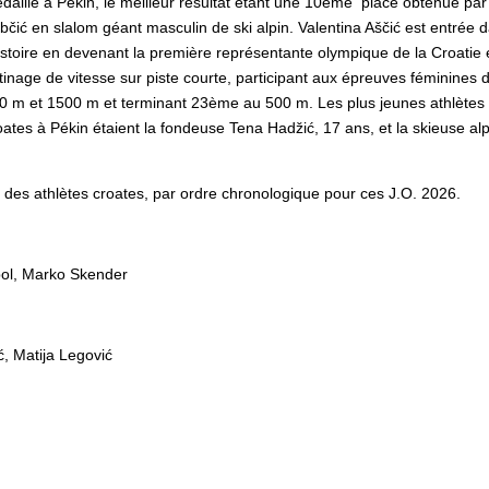
daille à Pékin, le meilleur résultat étant une 10ème place obtenue par 
bčić en slalom géant masculin de ski alpin. Valentina Aščić est entrée 
histoire en devenant la première représentante olympique de la Croatie
tinage de vitesse sur piste courte, participant aux épreuves féminines 
0 m et 1500 m et terminant 23ème au 500 m. Les plus jeunes athlètes
oates à Pékin étaient la fondeuse Tena Hadžić, 17 ans, et la skieuse al
des athlètes croates, par ordre chronologique pour ces J.O. 2026.
bol, Marko Skender
ć, Matija Legović