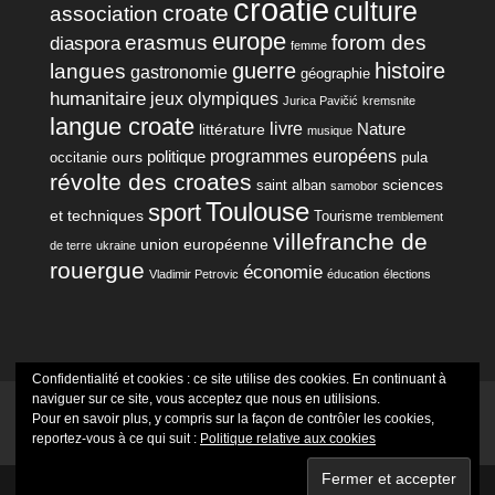
croatie
culture
croate
association
europe
erasmus
forom des
diaspora
femme
guerre
histoire
langues
gastronomie
géographie
humanitaire
jeux olympiques
Jurica Pavičić
kremsnite
langue croate
livre
Nature
littérature
musique
programmes européens
politique
ours
occitanie
pula
révolte des croates
sciences
saint alban
samobor
Toulouse
sport
et techniques
Tourisme
tremblement
villefranche de
union européenne
de terre
ukraine
rouergue
économie
Vladimir Petrovic
éducation
élections
Confidentialité et cookies : ce site utilise des cookies. En continuant à
naviguer sur ce site, vous acceptez que nous en utilisions.
Mentions Légales
Politique de confidentialité
Pour en savoir plus, y compris sur la façon de contrôler les cookies,
Crédits Photographiques
reportez-vous à ce qui suit :
Politique relative aux cookies
Site Web réalisé avec l'aide de
WebCréation31