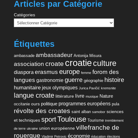
Articles par Catégorie
Catégories
Étiquettes
ambassadeur
ambassade
Antonija Misura
croatie
culture
croate
association
europe
erasmus
forom des
diaspora
femme
guerre
histoire
langues
gastronomie
géographie
humanitaire
jeux olympiques
Jurica Pavičić
kremsnite
langue croate
livre
Nature
littérature
musique
programmes européens
politique
ours
occitanie
pula
révolte des croates
sciences
saint alban
samobor
Toulouse
sport
et techniques
Tourisme
tremblement
villefranche de
union européenne
de terre
ukraine
rouergue
économie
Vladimir Petrovic
éducation
élections