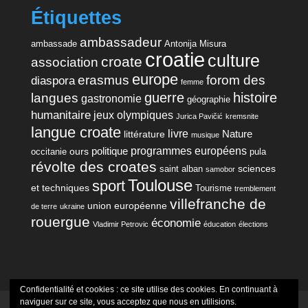
Étiquettes
ambassadeur
ambassade
Antonija Misura
croatie
culture
croate
association
europe
erasmus
forom des
diaspora
femme
guerre
histoire
langues
gastronomie
géographie
humanitaire
jeux olympiques
Jurica Pavičić
kremsnite
langue croate
livre
Nature
littérature
musique
programmes européens
politique
ours
occitanie
pula
révolte des croates
sciences
saint alban
samobor
Toulouse
sport
et techniques
Tourisme
tremblement
villefranche de
union européenne
de terre
ukraine
rouergue
économie
Vladimir Petrovic
éducation
élections
Confidentialité et cookies : ce site utilise des cookies. En continuant à
naviguer sur ce site, vous acceptez que nous en utilisions.