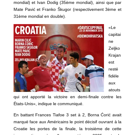
mondial) et Ivan Dodig (35ème mondial), ainsi que par
Mate Pavić et Franko Škugor (respectivement 3ème et
31ème mondial en double).
«Le
capitai
ne
Zeljko
Krajan
est
resté
fidèle
aux
atouts
qui ont apporté la victoire en demi-finale contre les
États-Unis», indique le communiqué.
En battant Frances Tiafoe 3 set à 2, Borna Ćorić avait
marqué face aux Américains le point décisif ouvrant à la
Croatie les portes de la finale, la troisième de cette