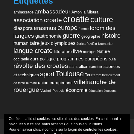
Étiquettes
ambassadeur
ambassade
Antonija Misura
croatie
culture
croate
association
europe
erasmus
forom des
diaspora
femme
guerre
histoire
langues
gastronomie
géographie
humanitaire
jeux olympiques
Jurica Pavičić
kremsnite
langue croate
livre
Nature
littérature
musique
programmes européens
politique
ours
occitanie
pula
révolte des croates
sciences
saint alban
samobor
Toulouse
sport
et techniques
Tourisme
tremblement
villefranche de
union européenne
de terre
ukraine
rouergue
économie
Vladimir Petrovic
éducation
élections
Confidentialité et cookies : ce site utilise des cookies. En continuant à
naviguer sur ce site, vous acceptez que nous en utilisions.
Mentions Légales
Politique de confidentialité
Pour en savoir plus, y compris sur la façon de contrôler les cookies,