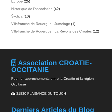
Europe
(25)
Historique de l'association
(42)
Školica
(10)
Villefranche de Rouergue : Jumelage
(1)
Villefranche de Rouergue : La Révolte des Croates
(12)
Association CROATIE-
OCCITANIE
Pour le rapprochements entre la Croatie et la région
Occitanie
31830 PLAISANCE DU TOUCH
Derniers Articles du Blog