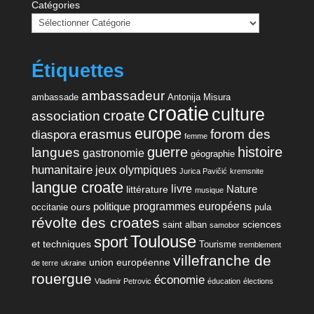
Catégories
Étiquettes
ambassadeur
ambassade
Antonija Misura
croatie
culture
croate
association
europe
erasmus
forom des
diaspora
femme
guerre
histoire
langues
gastronomie
géographie
humanitaire
jeux olympiques
Jurica Pavičić
kremsnite
langue croate
livre
Nature
littérature
musique
programmes européens
politique
ours
occitanie
pula
révolte des croates
sciences
saint alban
samobor
Toulouse
sport
et techniques
Tourisme
tremblement
villefranche de
union européenne
de terre
ukraine
rouergue
économie
Vladimir Petrovic
éducation
élections