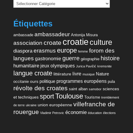
Étiquettes
ambassadeur
ambassade
Antonija Misura
croatie
culture
croate
association
europe
erasmus
forom des
diaspora
femme
guerre
histoire
langues
gastronomie
géographie
humanitaire
jeux olympiques
Jurica Pavičić
kremsnite
langue croate
livre
Nature
littérature
musique
programmes européens
politique
ours
occitanie
pula
révolte des croates
sciences
saint alban
samobor
Toulouse
sport
et techniques
Tourisme
tremblement
villefranche de
union européenne
de terre
ukraine
rouergue
économie
Vladimir Petrovic
éducation
élections