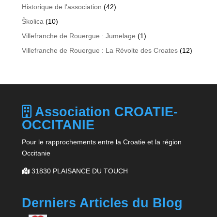
Historique de l'association
(42)
Školica
(10)
Villefranche de Rouergue : Jumelage
(1)
Villefranche de Rouergue : La Révolte des Croates
(12)
Association CROATIE-
OCCITANIE
Pour le rapprochements entre la Croatie et la région
Occitanie
31830 PLAISANCE DU TOUCH
Derniers Articles du Blog